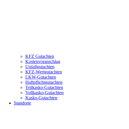
KFZ Gutachten
Kostenvoranschlag
Unfallgutachten
KFZ-Wertgutachten
LKW-Gutachten
Haftpflichtgutachten
Teilkasko-Gutachten
Vollkasko-Gutachten
Kasko-Gutachten
Standorte