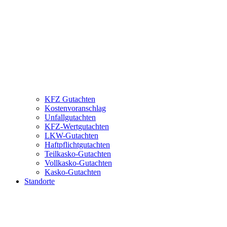
KFZ Gutachten
Kostenvoranschlag
Unfallgutachten
KFZ-Wertgutachten
LKW-Gutachten
Haftpflichtgutachten
Teilkasko-Gutachten
Vollkasko-Gutachten
Kasko-Gutachten
Standorte