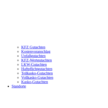
KFZ Gutachten
Kostenvoranschlag
Unfallgutachten
KFZ-Wertgutachten
LKW-Gutachten
Haftpflichtgutachten
Teilkasko-Gutachten
Vollkasko-Gutachten
Kasko-Gutachten
Standorte