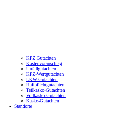
KFZ Gutachten
Kostenvoranschlag
Unfallgutachten
KFZ-Wertgutachten
LKW-Gutachten
Haftpflichtgutachten
Teilkasko-Gutachten
Vollkasko-Gutachten
Kasko-Gutachten
Standorte